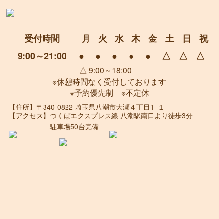
受付時間
月
火
水
木
金
土
日
祝
9:00～21:00
●
●
●
●
●
△
△
△
△ 9:00～18:00
※休憩時間なく受付しております
※予約優先制 ※不定休
【住所】
〒340-0822 埼玉県八潮市大瀬４丁目1−１
【アクセス】
つくばエクスプレス線 八潮駅南口より徒歩3分
駐車場50台完備