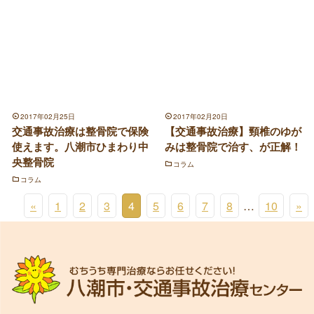
2017年02月25日
2017年02月20日
交通事故治療は整骨院で保険
【交通事故治療】頸椎のゆが
使えます。八潮市ひまわり中
みは整骨院で治す、が正解！
央整骨院
コラム
コラム
«
1
2
3
4
5
6
7
8
…
10
»