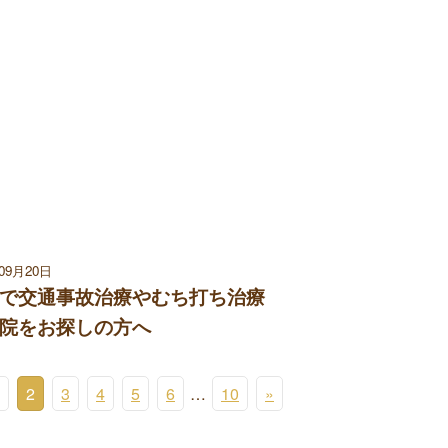
年09月20日
で交通事故治療やむち打ち治療
院をお探しの方へ
2
3
4
5
6
…
10
»