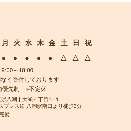
月
火
水
木
金
土
日
祝
●
●
●
●
●
△
△
△
 9:00～18:00
間なく受付しております
約優先制 ※不定休
 埼玉県八潮市大瀬４丁目1−１
スプレス線 八潮駅南口より徒歩3分
台完備