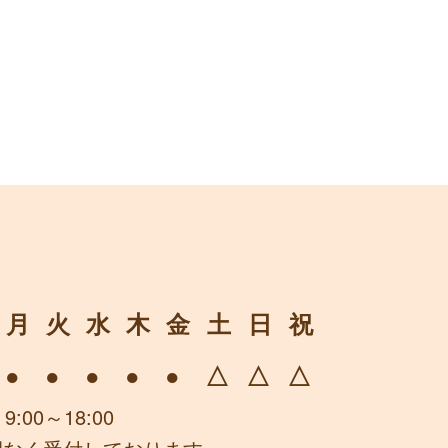
月
火
水
木
金
土
日
祝
●
●
●
●
●
△
△
△
 9:00～18:00