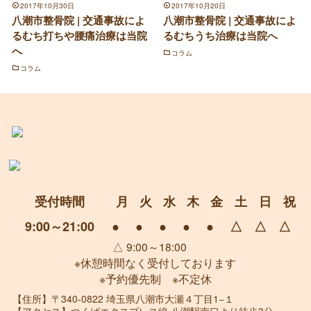
2017年10月30日
2017年10月20日
八潮市整骨院 | 交通事故によ
八潮市整骨院 | 交通事故によ
るむち打ちや腰痛治療は当院
るむちうち治療は当院へ
へ
コラム
コラム
受付時間
月
火
水
木
金
土
日
祝
9:00～21:00
●
●
●
●
●
△
△
△
△ 9:00～18:00
※休憩時間なく受付しております
※予約優先制 ※不定休
【住所】
〒340-0822 埼玉県八潮市大瀬４丁目1−１
【アクセス】
つくばエクスプレス線 八潮駅南口より徒歩3分